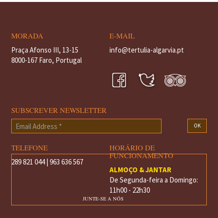
MORADA
E-MAIL
Praça Afonso III, 13-15
info@tertulia-algarvia.pt
8000-167 Faro, Portugal
SUBSCREVER NEWSLETTER
Email
OK
Address
*
TELEFONE
HORÁRIO DE
FUNCIONAMENTO
289 821 044 | 963 636 567
ALMOÇO & JANTAR
De Segunda-feira a Domingo:
11h00 - 22h30
JUNTE-SE A NÓS