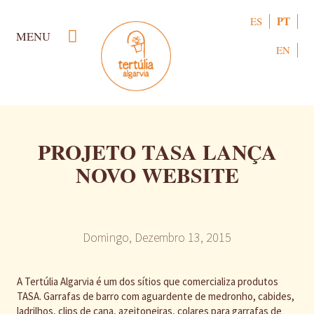
Passar
PT
ES
para
MENU
o
EN
conteúdo
principal
PROJETO TASA LANÇA
NOVO WEBSITE
Domingo, Dezembro 13, 2015
A Tertúlia Algarvia é um dos sítios que comercializa produtos
TASA. Garrafas de barro com aguardente de medronho, cabides,
ladrilhos, clips de cana, azeitoneiras, colares para garrafas de