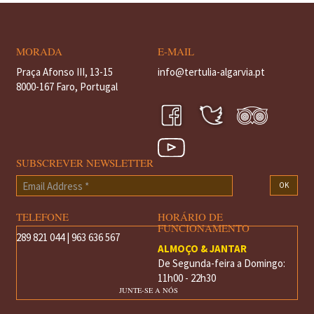
MORADA
E-MAIL
Praça Afonso III, 13-15
info@tertulia-algarvia.pt
8000-167 Faro, Portugal
SUBSCREVER NEWSLETTER
Email
OK
Address
*
TELEFONE
HORÁRIO DE
FUNCIONAMENTO
289 821 044 | 963 636 567
ALMOÇO & JANTAR
De Segunda-feira a Domingo:
11h00 - 22h30
JUNTE-SE A NÓS