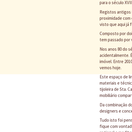
para o século XVI
Registos antigos 
proximidade com o
visto que aqui já
Composto por dois
tem passado por 
Nos anos 80 do sé
acidentalmente. É
imóvel. Entre 201
vemos hoje.
Este espaço de li
materiais e técni
tijoleira de Sta.
mobiliário compar
Da combinação do
designers e conce
Tudo isto foi pen
fique com vontade