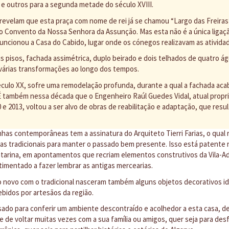
I e outros para a segunda metade do século XVIII.
revelam que esta praça com nome de rei já se chamou “Largo das Freiras
 Convento da Nossa Senhora da Assunção. Mas esta não é a única ligaçã
 funcionou a Casa do Cabido, lugar onde os cónegos realizavam as atividad
 pisos, fachada assimétrica, duplo beirado e dois telhados de quatro águ
várias transformações ao longo dos tempos.
culo XX, sofre uma remodelação profunda, durante a qual a fachada acab
 também nessa década que o Engenheiro Raúl Guedes Vidal, atual proprie
0 e 2013, voltou a ser alvo de obras de reabilitação e adaptação, que res
nhas contemporâneas tem a assinatura do Arquiteto Tierri Farias, o qual 
cas tradicionais para manter o passado bem presente. Isso está patente n
 Catarina, em apontamentos que recriam elementos construtivos da Vila-A
timentado a fazer lembrar as antigas mercearias.
 novo com o tradicional nasceram também alguns objetos decorativos id
bidos por artesãos da região.
sado para conferir um ambiente descontraído e acolhedor a esta casa, d
 de voltar muitas vezes com a sua família ou amigos, quer seja para des