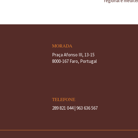
regional e mediter
MORADA
Praça Afonso III, 13-15
8000-167 Faro, Portugal
TELEFONE
289 821 044 | 963 636 567