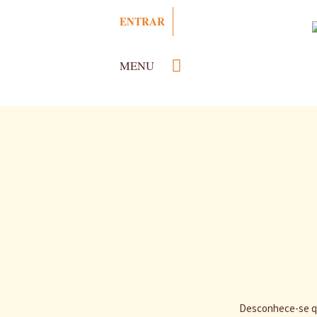
Passar
ENTRAR
para
o
conteúdo
MENU
principal
Desconhece-se qu