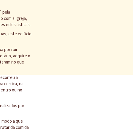
” pela
o com a Igreja,
es eclesiásticas.
as, este edifício
a por ruir
tário, adquire o
ultaram no que
recorreu a
a cortiça, na
dentro ou no
ealizados por
e modo a que
frutar da comida