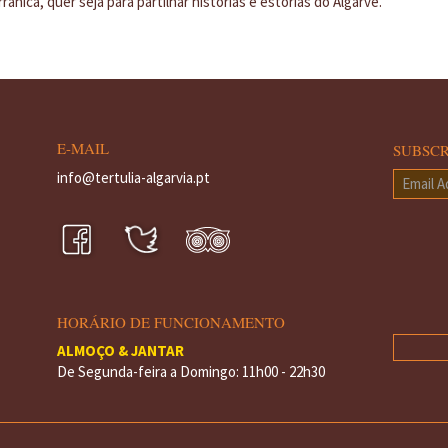
rânica, quer seja para partilhar histórias e estórias do Algarve.
E-MAIL
SUBSC
info@tertulia-algarvia.pt
Email
Addres
*
HORÁRIO DE FUNCIONAMENTO
ALMOÇO & JANTAR
De Segunda-feira a Domingo: 11h00 - 22h30