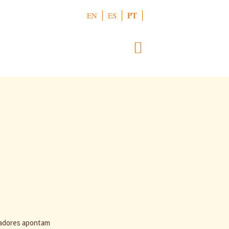
PT
EN
ES
gadores apontam