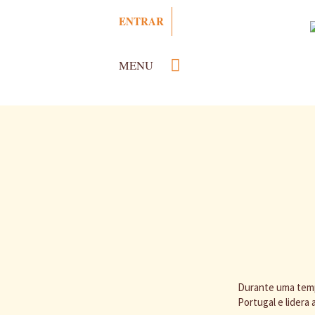
Passar
ENTRAR
para
o
conteúdo
MENU
principal
Durante uma tempo
Portugal e lidera 